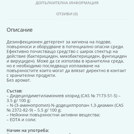
ДОПЪЛНИТЕЛНА ИНФОРМАЦИЯ
ОТЗИВИ (0)
Описание
Дезинфекционен детергент за хигиена на подове,
повърхноси и оборудване в потенциално опасни среди.
Ефективно почистващо средство с широк спектър на
действие (бактерициден, микобактерициден, фунгициден
и вируциден). Може да се използва в хранителна среда,
но е необходимо последващо изплакване на
повърхностите които могат да влязат директно в контакт
с хранителни продукти.
Без аромат.
Състав:
– Дидецилдиметиламониев хлорид (CAS № 7173-51-5) –
3.5 g/ 100 g;
– N-(3-аминопропил)-N-додецилпропан-1,3-диамин (CAS
№ 2372-82-9) – 5.5 g/ 100 g;
– Нейонни повърхностни активни вещества;
– EDTA и соли;
Начин на употреба: