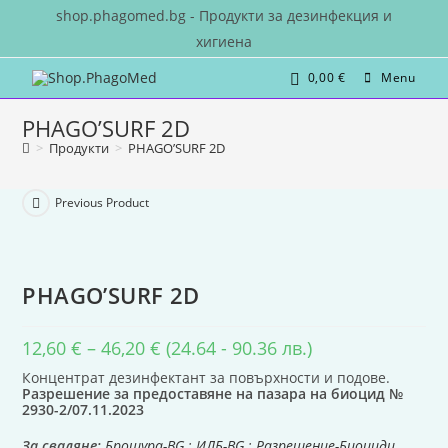
shop.phagomed.bg - Продукти за дезинфекция и
хигиена
0,00
€
Menu
PHAGO’SURF 2D
>
Продукти
>
PHAGO’SURF 2D
Previous Product
PHAGO’SURF 2D
12,60
€
–
46,20
€
(24.64 - 90.36 лв.)
Концентрат дезинфектант за повърхности и подове.
Разрешение за предоставяне на пазара на биоцид №
2930-2/07.11.2023
За сваляне:
Брошура-BG
;
ИЛБ-BG
;
Разрешение-Биоциди