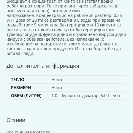
Биоцидът е концентрат, от който се изготвят водни
работни разтвори. Те се прилагат чрез забърсване (с
чист моп или кърпа), потапяне или
напръскване. Концентрация на работния разтвор: 0.25
% (1 доза от 20 ml се разтваря в 8 L вода) при време на
въздействие 5 минути за бактерицидно и 15 минути за
постигане на пълния спектър от бактерицидно (вкл.
туберкулоцидно), фунгицидно и ограничено вирусоцидно
(вируси с обвивка) действие. Без изплакване (с
изключение на повърхности, които могат да влязат в
контакт с хранителни продукти). Изсъхва бързо, без да
оставя следи.
Допълнителна информация
ТЕГЛО
Няма
РАЗМЕРИ
Няма
ОБЕМ (ЛИТРИ)
1.0 L бутилка с дозатор, 5.0 L туба
Отзиви
Все още няма отзиви.